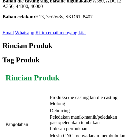
Bahan die casting sing biasane digunakake:
A380, ADC12,
A356, 44300, 46000
Bahan cetakan:
H13, 3cr2w8v, SKD61, 8407
Email
Whatsapp
Kirim email menyang kita
Rincian Produk
Tag Produk
Rincian Produk
Produksi die casting lan die casting
Motong
Deburring
Peledakan manik-manik/peledakan
pasir/peledakan tembakan
Pangolahan
Polesan permukaan
Mesin CNC, penyadapan, pembubutan