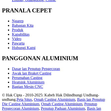
PRANALA CEPET
Ngarep
Babagan Kita
Produk
Kapabilitas
Video
Pawarta
Hubungi Kami
PANGGONAN ALUMINIUM
Dasar lan Penutup Pengecoran
Awak lan Braket Casting
Perumahan Casting
Heatsink Aluminium
Bagian Mesin CNC
© Hak Cipta - 2010-2025: Kabeh Hak Dilindhungi Undhang-
undhang.
Peta Situs
,
Omah Casting Aluminium
,
Basis lan Penutup
Die Casting Aluminium
,
Omah Casting Aluminium
,
Penutup
Pengecoran Aluminium
,
Penutup Paduan Aluminium
,
Basis lan