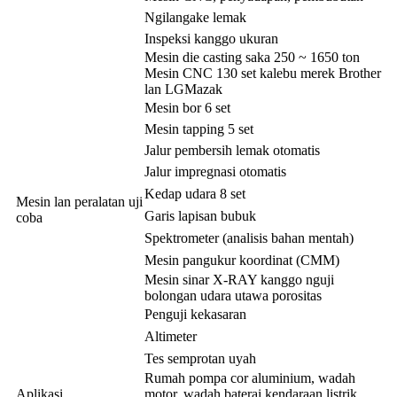
Ngilangake lemak
Inspeksi kanggo ukuran
Mesin die casting saka 250 ~ 1650 ton
Mesin CNC 130 set kalebu merek Brother
lan LGMazak
Mesin bor 6 set
Mesin tapping 5 set
Jalur pembersih lemak otomatis
Jalur impregnasi otomatis
Kedap udara 8 set
Mesin lan peralatan uji
Garis lapisan bubuk
coba
Spektrometer (analisis bahan mentah)
Mesin pangukur koordinat (CMM)
Mesin sinar X-RAY kanggo nguji
bolongan udara utawa porositas
Penguji kekasaran
Altimeter
Tes semprotan uyah
Rumah pompa cor aluminium, wadah
Aplikasi
motor, wadah baterai kendaraan listrik,