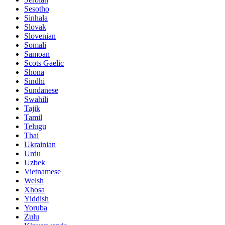
Sesotho
Sinhala
Slovak
Slovenian
Somali
Samoan
Scots Gaelic
Shona
Sindhi
Sundanese
Swahili
Tajik
Tamil
Telugu
Thai
Ukrainian
Urdu
Uzbek
Vietnamese
Welsh
Xhosa
Yiddish
Yoruba
Zulu