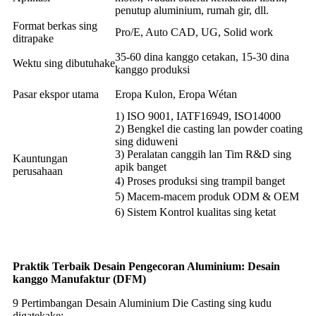
penutup aluminium, rumah gir, dll.
Format berkas sing
Pro/E, Auto CAD, UG, Solid work
ditrapake
35-60 dina kanggo cetakan, 15-30 dina
Wektu sing dibutuhake
kanggo produksi
Pasar ekspor utama
Eropa Kulon, Eropa Wétan
1) ISO 9001, IATF16949, ISO14000
2) Bengkel die casting lan powder coating
sing diduweni
3) Peralatan canggih lan Tim R&D sing
Kauntungan
apik banget
perusahaan
4) Proses produksi sing trampil banget
5) Macem-macem produk ODM & OEM
6) Sistem Kontrol kualitas sing ketat
Praktik Terbaik Desain Pengecoran Aluminium: Desain
kanggo Manufaktur (DFM)
9 Pertimbangan Desain Aluminium Die Casting sing kudu
digatekake: