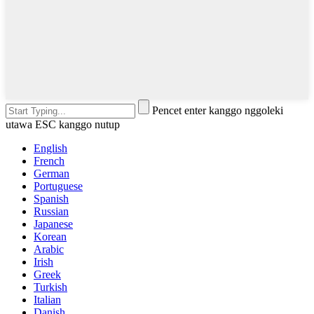
Pencet enter kanggo nggoleki
utawa ESC kanggo nutup
English
French
German
Portuguese
Spanish
Russian
Japanese
Korean
Arabic
Irish
Greek
Turkish
Italian
Danish