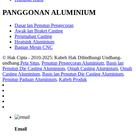
PANGGONAN ALUMINIUM
Dasar lan Penutup Pengecoran
Awak lan Braket Casting
Perumahan Casting
Heatsink Aluminium
Bagian Mesin CNC
© Hak Cipta - 2010-2025: Kabeh Hak Dilindhungi Undhang-
undhang.
Peta Situs
,
Penutup Pengecoran Aluminium
,
Basis lan
Penutup Die Casting Aluminium
,
Omah Casting Aluminium
,
Omah
Casting Aluminium
,
Basis lan Penutup Die Casting Aluminium
,
Penutup Paduan Aluminium
,
Kabeh Produk
Email