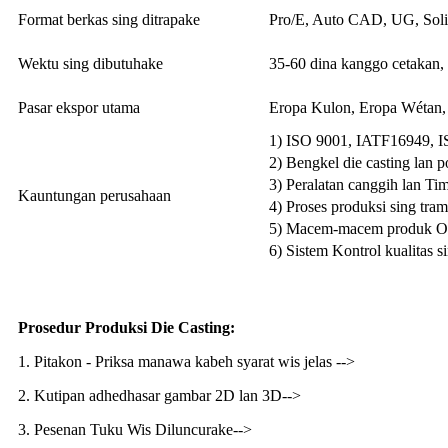
Format berkas sing ditrapake
Pro/E, Auto CAD, UG, Sol
Wektu sing dibutuhake
35-60 dina kanggo cetakan,
Pasar ekspor utama
Eropa Kulon, Eropa Wétan
1) ISO 9001, IATF16949, 
2) Bengkel die casting lan 
3) Peralatan canggih lan T
Kauntungan perusahaan
4) Proses produksi sing tram
5) Macem-macem produk
6) Sistem Kontrol kualitas si
Prosedur Produksi Die Casting:
1. Pitakon - Priksa manawa kabeh syarat wis jelas -->
2. Kutipan adhedhasar gambar 2D lan 3D-->
3. Pesenan Tuku Wis Diluncurake-->