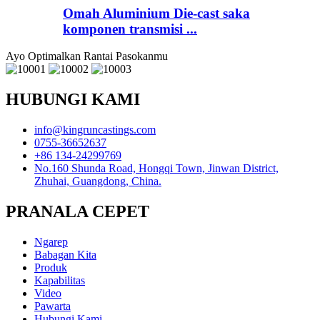
Omah Aluminium Die-cast saka
komponen transmisi ...
Ayo Optimalkan Rantai Pasokanmu
HUBUNGI KAMI
info@kingruncastings.com
0755-36652637
+86 134-24299769
No.160 Shunda Road, Hongqi Town, Jinwan District,
Zhuhai, Guangdong, China.
PRANALA CEPET
Ngarep
Babagan Kita
Produk
Kapabilitas
Video
Pawarta
Hubungi Kami