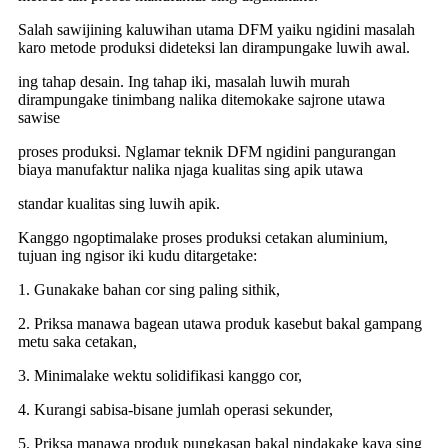
Salah sawijining kaluwihan utama DFM yaiku ngidini masalah
karo metode produksi dideteksi lan dirampungake luwih awal.
ing tahap desain. Ing tahap iki, masalah luwih murah
dirampungake tinimbang nalika ditemokake sajrone utawa
sawise
proses produksi. Nglamar teknik DFM ngidini pangurangan
biaya manufaktur nalika njaga kualitas sing apik utawa
standar kualitas sing luwih apik.
Kanggo ngoptimalake proses produksi cetakan aluminium,
tujuan ing ngisor iki kudu ditargetake:
1. Gunakake bahan cor sing paling sithik,
2. Priksa manawa bagean utawa produk kasebut bakal gampang
metu saka cetakan,
3. Minimalake wektu solidifikasi kanggo cor,
4. Kurangi sabisa-bisane jumlah operasi sekunder,
5. Priksa manawa produk pungkasan bakal nindakake kaya sing