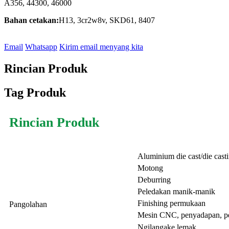
A356, 44300, 46000
Bahan cetakan:
H13, 3cr2w8v, SKD61, 8407
Email
Whatsapp
Kirim email menyang kita
Rincian Produk
Tag Produk
Rincian Produk
Aluminium die cast/die cast
Motong
Deburring
Peledakan manik-manik
Finishing permukaan
Pangolahan
Mesin CNC, penyadapan, 
Ngilangake lemak