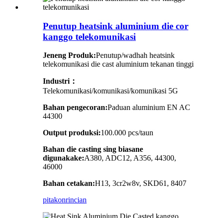
Penutup heatsink aluminium die cor
kanggo telekomunikasi
Jeneng Produk:
Penutup/wadhah heatsink
telekomunikasi die cast aluminium tekanan tinggi
Industri
：
Telekomunikasi/komunikasi/komunikasi 5G
Bahan pengecoran:
Paduan aluminium EN AC
44300
Output produksi:
100.000 pcs/taun
Bahan die casting sing biasane
digunakake:
A380, ADC12, A356, 44300,
46000
Bahan cetakan:
H13, 3cr2w8v, SKD61, 8407
pitakon
rincian