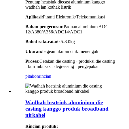
Penutup heatsink diecast aluminium kanggo
wadhah lan kothak listrik
Aplikasi:
Piranti Elektronik/Telekomunikasi
Bahan pengecoran:
Paduan aluminium ADC
12/A380/A356/ADC14/ADC1
Bobot rata-rata:
0.5-8.0kg
Ukuran:
bagean ukuran cilik-menengah
Proses:
Cetakan die casting - produksi die casting
- burr mbusak - degreasing - pengepakan
pitakon
rincian
Wadhah heatsink aluminium die
casting kanggo produk broadband
nirkabel
Rincian produk: