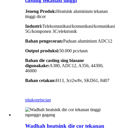
casting tekanan tinggi
Jeneng Produk:
Heatsink aluminium tekanan
tinggi dicor
Industri:
Telekomunikasi/komunikasi/komunikasi
5G/komponen 3C/elektronik
Bahan pengecoran:
Paduan aluminium ADC12
Output produksi:
50.000 pcs/taun
Bahan die casting sing biasane
digunakake:
A380, ADC12, A356, 44300,
46000
Bahan cetakan:
H13, 3cr2w8v, SKD61, 8407
pitakon
rincian
Wadhah heatsink die cor tekanan