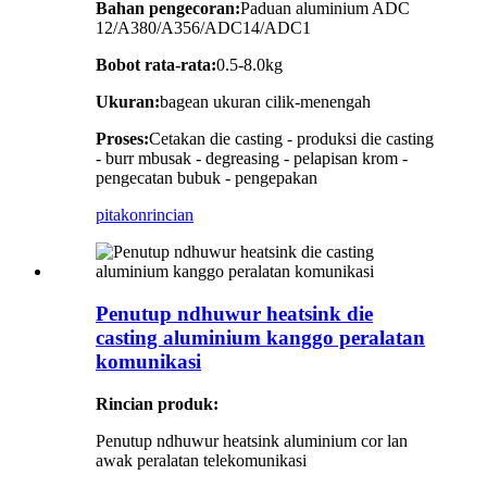
Bahan pengecoran:
Paduan aluminium ADC
12/A380/A356/ADC14/ADC1
Bobot rata-rata:
0.5-8.0kg
Ukuran:
bagean ukuran cilik-menengah
Proses:
Cetakan die casting - produksi die casting
- burr mbusak - degreasing - pelapisan krom -
pengecatan bubuk - pengepakan
pitakon
rincian
Penutup ndhuwur heatsink die
casting aluminium kanggo peralatan
komunikasi
Rincian produk:
Penutup ndhuwur heatsink aluminium cor lan
awak peralatan telekomunikasi