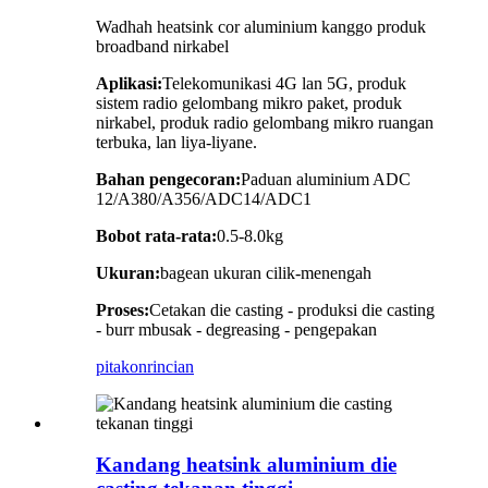
Wadhah heatsink cor aluminium kanggo produk
broadband nirkabel
Aplikasi:
Telekomunikasi 4G lan 5G, produk
sistem radio gelombang mikro paket, produk
nirkabel, produk radio gelombang mikro ruangan
terbuka, lan liya-liyane.
Bahan pengecoran:
Paduan aluminium ADC
12/A380/A356/ADC14/ADC1
Bobot rata-rata:
0.5-8.0kg
Ukuran:
bagean ukuran cilik-menengah
Proses:
Cetakan die casting - produksi die casting
- burr mbusak - degreasing - pengepakan
pitakon
rincian
Kandang heatsink aluminium die