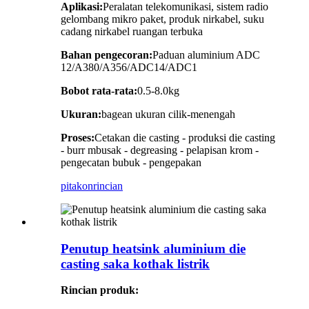
Aplikasi:
Peralatan telekomunikasi, sistem radio
gelombang mikro paket, produk nirkabel, suku
cadang nirkabel ruangan terbuka
Bahan pengecoran:
Paduan aluminium ADC
12/A380/A356/ADC14/ADC1
Bobot rata-rata:
0.5-8.0kg
Ukuran:
bagean ukuran cilik-menengah
Proses:
Cetakan die casting - produksi die casting
- burr mbusak - degreasing - pelapisan krom -
pengecatan bubuk - pengepakan
pitakon
rincian
Penutup heatsink aluminium die
casting saka kothak listrik
Rincian produk: