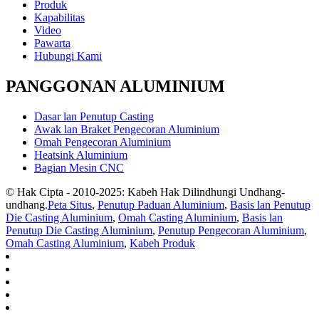
Produk
Kapabilitas
Video
Pawarta
Hubungi Kami
PANGGONAN ALUMINIUM
Dasar lan Penutup Casting
Awak lan Braket Pengecoran Aluminium
Omah Pengecoran Aluminium
Heatsink Aluminium
Bagian Mesin CNC
© Hak Cipta - 2010-2025: Kabeh Hak Dilindhungi Undhang-
undhang.
Peta Situs
,
Penutup Paduan Aluminium
,
Basis lan Penutup
Die Casting Aluminium
,
Omah Casting Aluminium
,
Basis lan
Penutup Die Casting Aluminium
,
Penutup Pengecoran Aluminium
,
Omah Casting Aluminium
,
Kabeh Produk