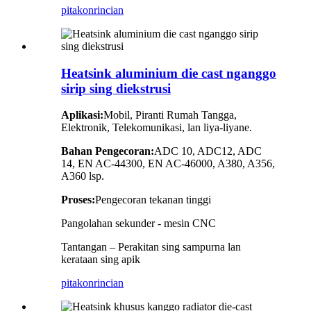
pitakon
rincian
Heatsink aluminium die cast nganggo
sirip sing diekstrusi
Aplikasi:
Mobil, Piranti Rumah Tangga,
Elektronik, Telekomunikasi, lan liya-liyane.
Bahan Pengecoran:
ADC 10, ADC12, ADC
14, EN AC-44300, EN AC-46000, A380, A356,
A360 lsp.
Proses:
Pengecoran tekanan tinggi
Pangolahan sekunder - mesin CNC
Tantangan – Perakitan sing sampurna lan
kerataan sing apik
pitakon
rincian