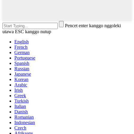
Pencet enter kanggo nggoleki
utawa ESC kanggo nutup
English
French
German
Portuguese
Spanish
Russian
Japanese
Korean
Arabic
Irish
Greek
Turkish
Italian
Danish
Romanian
Indonesian
Czech
Afrikaans