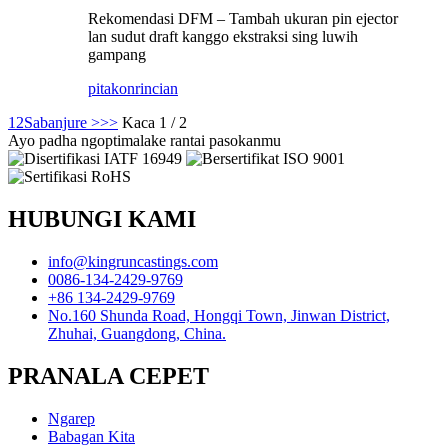
Rekomendasi DFM – Tambah ukuran pin ejector
lan sudut draft kanggo ekstraksi sing luwih
gampang
pitakon
rincian
1
2
Sabanjure >
>>
Kaca 1 / 2
Ayo padha ngoptimalake rantai pasokanmu
HUBUNGI KAMI
info@kingruncastings.com
0086-134-2429-9769
+86 134-2429-9769
No.160 Shunda Road, Hongqi Town, Jinwan District,
Zhuhai, Guangdong, China.
PRANALA CEPET
Ngarep
Babagan Kita