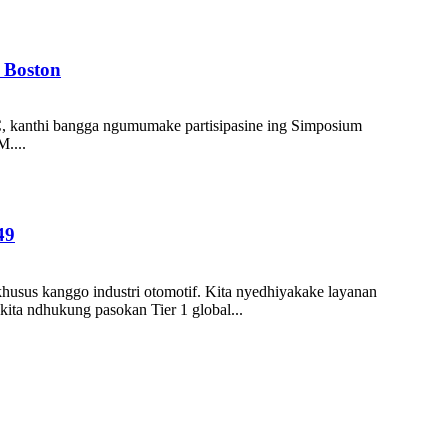
 Boston
NC, kanthi bangga ngumumake partisipasine ing Simposium
....
49
husus kanggo industri otomotif. Kita nyedhiyakake layanan
kita ndhukung pasokan Tier 1 global...