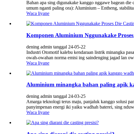
Bahan apa sing digunakake kanggo nggawe bagean die cas
umum nganti paling ora): Aluminium – Entheng, stabilitas
Waca liyane
Komponen Aluminium Nggunakake Proses D
dening admin tanggal 24-05-22
Industri Otomotif kalebu kendaraan listrik minangka pas
owah-owahan norma emisi ing saindenging jagad lan ow
Waca liyane
Aluminium minangka bahan paling apik k
dening admin tanggal 24-03-25
Amarga teknologi terus maju, panjaluk kanggo solusi pan
panyimpenan energi iki yaiku wadhah baterei, sing nduwe
Waca liyane