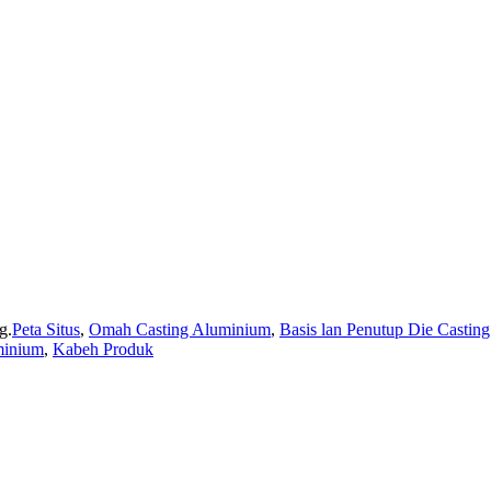
g.
Peta Situs
,
Omah Casting Aluminium
,
Basis lan Penutup Die Castin
minium
,
Kabeh Produk