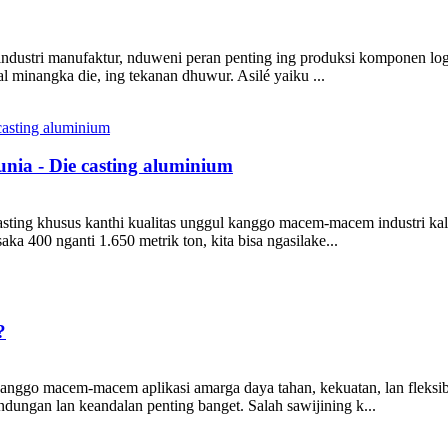
 industri manufaktur, nduweni peran penting ing produksi komponen lo
l minangka die, ing tekanan dhuwur. Asilé yaiku ...
nia - Die casting aluminium
ing khusus kanthi kualitas unggul kanggo macem-macem industri kalebu 
saka 400 nganti 1.650 metrik ton, kita bisa ngasilake...
?
nggo macem-macem aplikasi amarga daya tahan, kekuatan, lan fleksibi
indungan lan keandalan penting banget. Salah sawijining k...