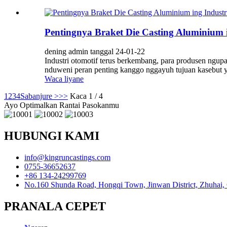
Pentingnya Braket Die Casting Aluminium i
dening admin tanggal 24-01-22
Industri otomotif terus berkembang, para produsen ngupa
nduweni peran penting kanggo nggayuh tujuan kasebut ya
Waca liyane
1
2
3
4
Sabanjure >
>>
Kaca 1 / 4
Ayo Optimalkan Rantai Pasokanmu
HUBUNGI KAMI
info@kingruncastings.com
0755-36652637
+86 134-24299769
No.160 Shunda Road, Hongqi Town, Jinwan District, Zhuhai,
PRANALA CEPET