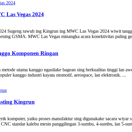
C Las Vegas 2024
2024 Sugeng rawuh ing Kingrun ing MWC Las Vegas 2024 wiwit tangg
ur dening GSMA. MWC Las Vegas minangka acara konektivitas paling ge
anggo Komponen Ringan
 metode utama kanggo ngasilake bagean sing berkualitas tinggi lan 
uler kanggo industri kayata otomotif, aerospace, lan elektronik. ...
sting Kingrun
komputer, yaiku proses manufaktur sing digunakake sacara wiyar sin
 CNC standar kalebu mesin panggilingan 3-sumbu, 4-sumbu, lan 5-sum