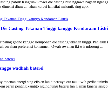
t ing pabrik Kingrun? Proses die casting bisa nggawe bagean nganggo 
 dimensi dhuwur, tahan korosi lan sifat mekanik sing apik...
ie Casting Tekanan Tinggi kanggo Kendaraan Listr
ar paling gedhe kanggo komponen die casting tekanan tinggi. Panjaluk 
ah-owahan preferensi konsumen. Owah-owahan iki wis ndorong ...
anggo wadhah baterei
yimpenan energi sing efisien lan dipercaya ora tau luwih gedhe tinimb
ni peran penting kanggo nglindhungi baterei lan njamin kinerja sing op