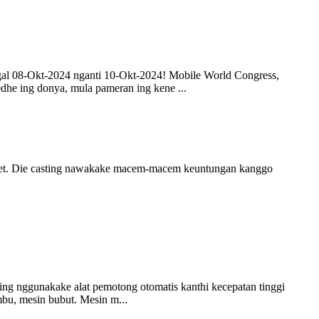
al 08-Okt-2024 nganti 10-Okt-2024! Mobile World Congress,
dhe ing donya, mula pameran ing kene ...
awet. Die casting nawakake macem-macem keuntungan kanggo
g nggunakake alat pemotong otomatis kanthi kecepatan tinggi
bu, mesin bubut. Mesin m...