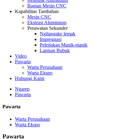
Heatsink Aluminium
Bagian Mesin CNC
Kapabilitas Tambahan
Mesin CNC
Ekstrusi Aluminium
Perawatan Sekunder
Ngilangake lemak
Impregnasi
Peledakan Manik-manik
Lapisan Bubuk
Video
Pawarta
Warta Perusahaan
Warta Ekspo
Hubungi Kami
Ngarep
Pawarta
Pawarta
Warta Perusahaan
Warta Ekspo
Pawarta