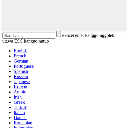
Pencet enter kanggo nggoleki
utawa ESC kanggo nutup
English
French
German
Portuguese
Spanish
Russian
Japanese
Korean
Arabic
Irish
Greek
Turkish
Italian
Danish
Romanian
Indonesian