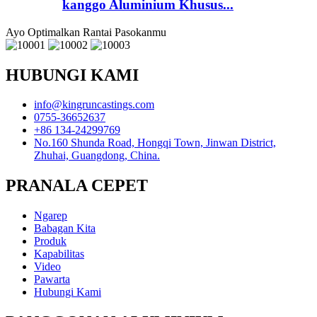
kanggo Aluminium Khusus...
Ayo Optimalkan Rantai Pasokanmu
HUBUNGI KAMI
info@kingruncastings.com
0755-36652637
+86 134-24299769
No.160 Shunda Road, Hongqi Town, Jinwan District,
Zhuhai, Guangdong, China.
PRANALA CEPET
Ngarep
Babagan Kita
Produk
Kapabilitas
Video
Pawarta
Hubungi Kami