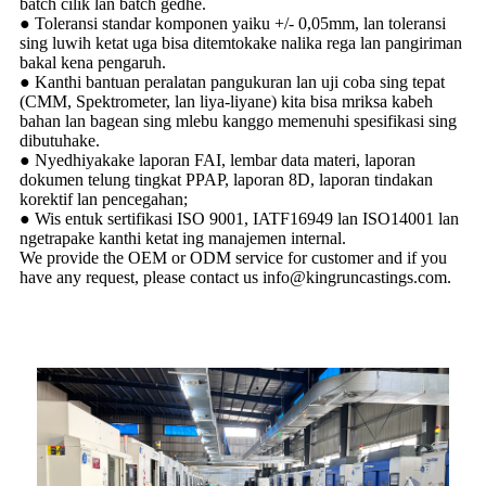
batch cilik lan batch gedhe.
● Toleransi standar komponen yaiku +/- 0,05mm, lan toleransi
sing luwih ketat uga bisa ditemtokake nalika rega lan pangiriman
bakal kena pengaruh.
● Kanthi bantuan peralatan pangukuran lan uji coba sing tepat
(CMM, Spektrometer, lan liya-liyane) kita bisa mriksa kabeh
bahan lan bagean sing mlebu kanggo memenuhi spesifikasi sing
dibutuhake.
● Nyedhiyakake laporan FAI, lembar data materi, laporan
dokumen telung tingkat PPAP, laporan 8D, laporan tindakan
korektif lan pencegahan;
● Wis entuk sertifikasi ISO 9001, IATF16949 lan ISO14001 lan
ngetrapake kanthi ketat ing manajemen internal.
We provide the OEM or ODM service for customer and if you
have any request, please contact us info@kingruncastings.com.