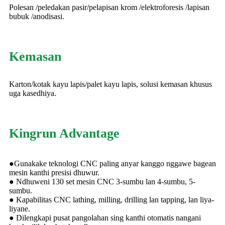
Polesan /
peledakan pasir/
pelapisan krom /
elektroforesis /
lapisan
bubuk /
anodisasi.
Kemasan
Karton/kotak kayu lapis/palet kayu lapis, solusi kemasan khusus
uga kasedhiya.
Kingrun Advantage
●Gunakake teknologi CNC paling anyar kanggo nggawe bagean
mesin kanthi presisi dhuwur.
● Ndhuweni 130 set mesin CNC 3-sumbu lan 4-sumbu, 5-
sumbu.
● Kapabilitas CNC lathing, milling, drilling lan tapping, lan liya-
liyane.
● Dilengkapi pusat pangolahan sing kanthi otomatis nangani